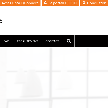
Accès Cpta QConnect
Le portail CEGID
Conciliator
5
FAQ
RECRUTEMENT
CONTACT