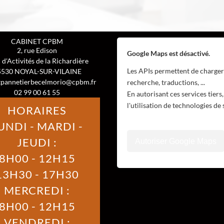
CABINET CPBM
2, rue Edison
Google Maps est désactivé.
 d'Activités de la Richardière
Les APIs permettent de charger 
5530
NOYAL-SUR-VILAINE
tpannetierbecelmorio@cpbm.fr
recherche, traductions, ...
02 99 00 61 55
En autorisant ces services tiers
l'utilisation de technologies de
HORAIRES
UNDI - MARDI -
JEUDI :
Autoriser Google Maps
8H00 - 12H15
13H30 - 17H30
MERCREDI :
8H00 - 12H15
VENDREDI :