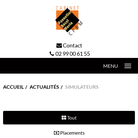
Contact
02 99 00 61 55
Togg
navi
ACCUEIL
ACTUALITÉS
SIMULATEURS
Tout
Placements