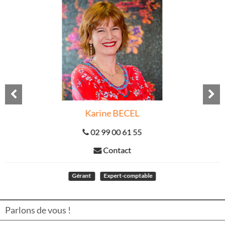
Previous
N
Franck
PANNETIER
02 99 00 61 55
Contact
Gérant
Expert-comptable
Commissaire aux compte
Parlons de vous !