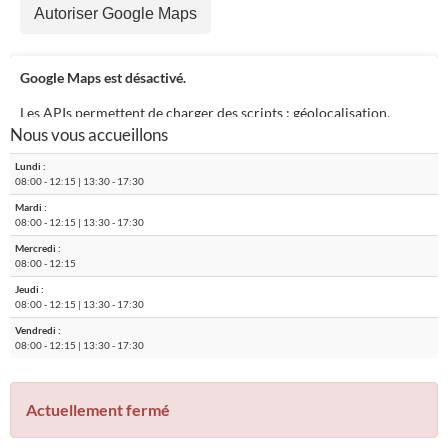
Autoriser Google Maps
Google Maps est désactivé.
Les APIs permettent de charger des scripts : géolocalisation,
Nous vous accueillons
moteurs de recherche, traductions, ...
En autorisant ces services tiers, vous acceptez le dépôt et la
Lundi :
lecture de cookies et l'utilisation de technologies de suivi
08:00
-
12:15
|
13:30
-
17:30
nécessaires à leur bon fonctionnement.
Mardi :
08:00
-
12:15
|
13:30
-
17:30
Mercredi :
08:00
-
12:15
Autoriser Google Maps
Jeudi :
08:00
-
12:15
|
13:30
-
17:30
Vendredi :
08:00
-
12:15
|
13:30
-
17:30
Actuellement fermé