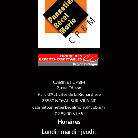
CABINET CPBM
2, rue Edison
Parc d'Activités de la Richardière
35530
NOYAL-SUR-VILAINE
cabinetpannetierbecelmorio@cpbm.fr
02 99 00 61 55
Horaires
Lundi - mardi - jeudi :