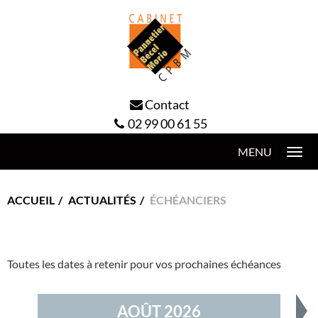
Contact
02 99 00 61 55
Togg
navi
ACCUEIL
ACTUALITÉS
ÉCHÉANCIERS
Toutes les dates à retenir pour vos prochaines échéances
AOÛT 2026