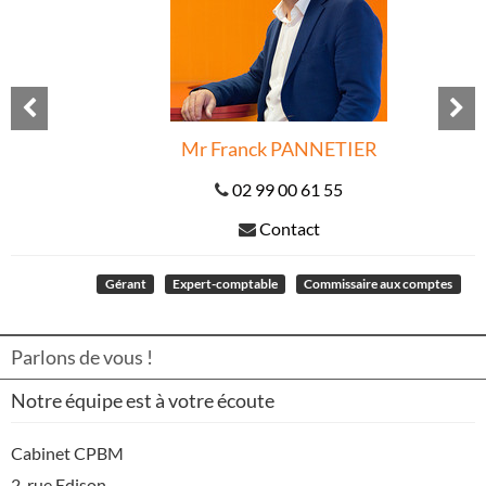
Previous
N
Mr Franck
PANNETIER
02 99 00 61 55
Contact
Gérant
Expert-comptable
Commissaire aux comptes
Parlons de vous !
Notre équipe est à votre écoute
Cabinet CPBM
2, rue Edison