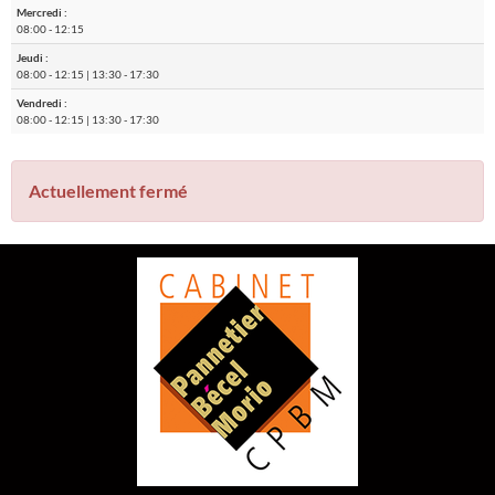
Mercredi :
08:00
-
12:15
Autoriser Google Maps
Jeudi :
08:00
-
12:15
|
13:30
-
17:30
Vendredi :
08:00
-
12:15
|
13:30
-
17:30
Actuellement fermé