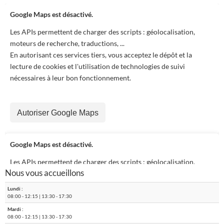
Google Maps est désactivé.
Les APIs permettent de charger des scripts : géolocalisation,
moteurs de recherche, traductions, ...
En autorisant ces services tiers, vous acceptez le dépôt et la
lecture de cookies et l'utilisation de technologies de suivi
nécessaires à leur bon fonctionnement.
Autoriser Google Maps
Google Maps est désactivé.
Les APIs permettent de charger des scripts : géolocalisation,
Nous vous accueillons
moteurs de recherche, traductions, ...
En autorisant ces services tiers, vous acceptez le dépôt et la
Lundi :
lecture de cookies et l'utilisation de technologies de suivi
08:00
-
12:15
|
13:30
-
17:30
nécessaires à leur bon fonctionnement.
Mardi :
08:00
-
12:15
|
13:30
-
17:30