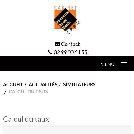
Contact
02 99 00 61 55
Togg
navi
ACCUEIL
ACTUALITÉS
SIMULATEURS
CALCUL DU TAUX
Calcul du taux