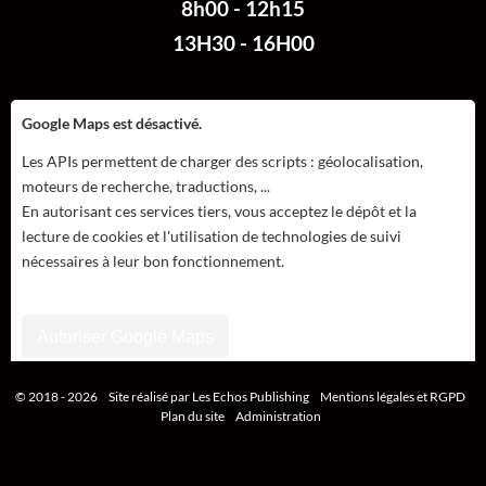
8h00 - 12h15
13H30 - 16H00
Google Maps est désactivé.
Les APIs permettent de charger des scripts : géolocalisation,
moteurs de recherche, traductions, ...
En autorisant ces services tiers, vous acceptez le dépôt et la
lecture de cookies et l'utilisation de technologies de suivi
nécessaires à leur bon fonctionnement.
Autoriser Google Maps
© 2018 - 2026
Site réalisé par Les Echos Publishing
Mentions légales et RGPD
Google Maps est désactivé.
Plan du site
Administration
Les APIs permettent de charger des scripts : géolocalisation,
moteurs de recherche, traductions, ...